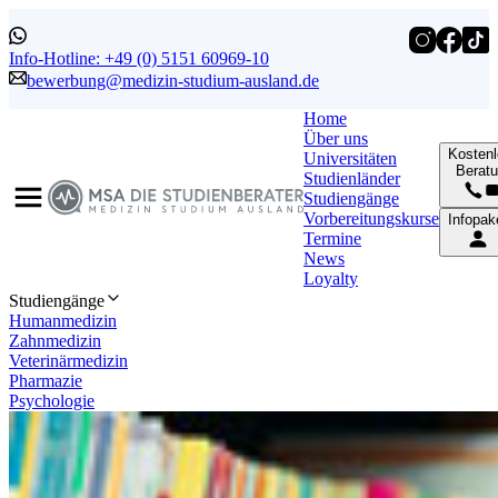
Info-Hotline: +49 (0) 5151 60969-10
bewerbung@medizin-studium-ausland.de
Home
Über uns
Kosten
Universitäten
Berat
Studienländer
Studiengänge
Vorbereitungskurse
Infopak
Termine
News
Loyalty
Studiengänge
Humanmedizin
Zahnmedizin
Veterinärmedizin
Pharmazie
Psychologie