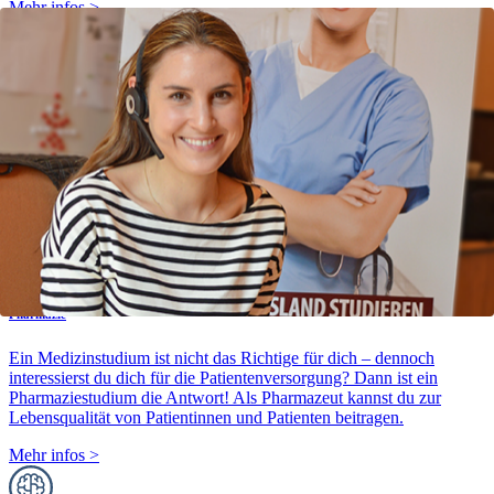
Mehr infos
>
Veterinärmedizin
Es war schon immer dein Traum, Tiermedizin zu studieren, aber
dein Notenschnitt reicht nicht aus? Informiere dich über unsere
Universitäten, die das Tiermedizinstudium ohne NC anbieten.
Mehr infos
>
Pharmazie
Ein Medizinstudium ist nicht das Richtige für dich – dennoch
interessierst du dich für die Patientenversorgung? Dann ist ein
Pharmaziestudium die Antwort! Als Pharmazeut kannst du zur
Lebensqualität von Patientinnen und Patienten beitragen.
Mehr infos
>